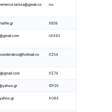
perience.larissa@gmail.co
nω
islife.gr
ΧΒ58
ts@gmail.com
nΧΧ83
ossiderakos@hotmail.co
ΧΣ54
la@gmail.com
ΧΣ74
a@yahoo.gr
ΦΡ29
@yahoo.gr
ΧΟ84