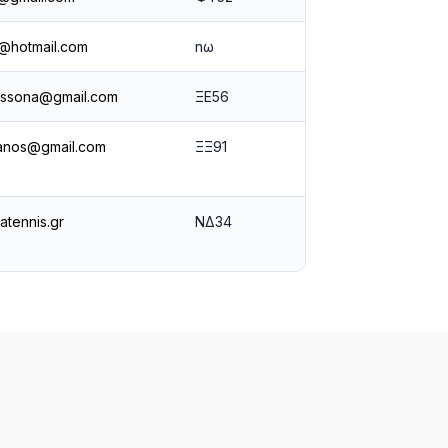
@hotmail.com
nω
lassona@gmail.com
ΞΕ56
anos@gmail.com
ΞΞ91
atennis.gr
ΝΔ34