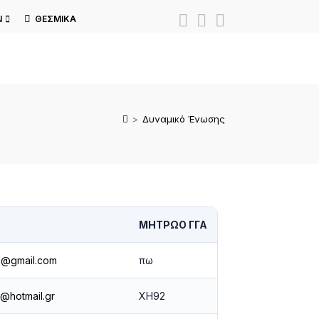
Ν
ΘΕΣΜΙΚΆ
>
Δυναμικό Ένωσης
ΜΗΤΡΏΟ ΓΓΑ
21@gmail.com
πω
0@hotmail.gr
ΧΗ92