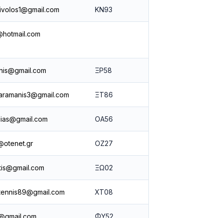
isivolos1@gmail.com
ΚΝ93
@hotmail.com
nnis@gmail.com
ΞΡ58
aramanis3@gmail.com
ΞΤ86
ias@gmail.com
ΟΑ56
otenet.gr
ΟΖ27
tis@gmail.com
ΞΩ02
tennis89@gmail.com
ΧΤ08
@gmail.com
ΦΥ52